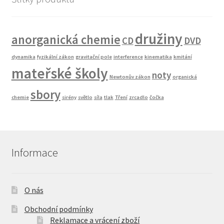
družiny
anorganická chemie
CD
DVD
dynamika
fyzikální zákon
gravitační pole
interference
kinematika
kmitání
mateřské školy
noty
Newtonův zákon
organická
sbory
chemie
sirény
světlo
síla
tlak
Tření
zrcadlo
čočka
Informace
O nás
Obchodní podmínky
Reklamace a vrácení zboží