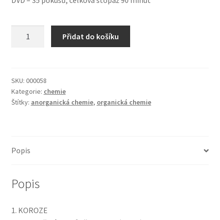
DVD – 35 pokusů, celková stopáž 90 minut
Chemické
Přidat do košíku
pokusy
pro
základní
školy
SKU:
000058
Kategorie:
chemie
III.
Štítky:
anorganická chemie
,
organická chemie
díl
množství
Popis
Popis
1. KOROZE