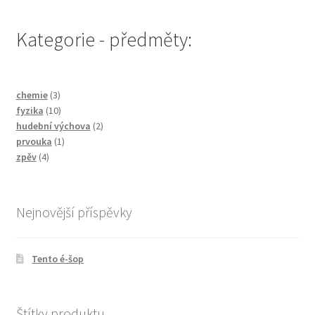
Kategorie - předměty:
3
chemie
3
produkty
10
fyzika
10
produktů
2
hudební výchova
2
1
produkty
prvouka
1
4
produkt
zpěv
4
produkty
Nejnovější příspěvky
Tento é-šop
Štítky produktu