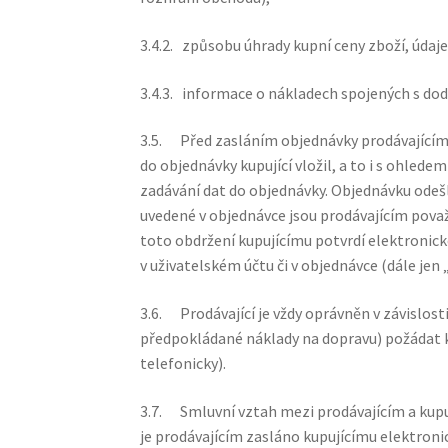
3.4.2. způsobu úhrady kupní ceny zboží, úd
3.4.3. informace o nákladech spojených s dod
3.5. Před zasláním objednávky prodávajícím
do objednávky kupující vložil, a to i s ohlede
zadávání dat do objednávky. Objednávku odešl
uvedené v objednávce jsou prodávajícím pova
toto obdržení kupujícímu potvrdí elektronick
v uživatelském účtu či v objednávce (dále jen 
3.6. Prodávající je vždy oprávněn v závislost
předpokládané náklady na dopravu) požádat k
telefonicky).
3.7. Smluvní vztah mezi prodávajícím a kupuj
je prodávajícím zasláno kupujícímu elektronic