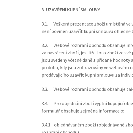
3. UZAVŘENÍ KUPNÍ SMLOUVY
3.1. Veškerá prezentace zboží umístěná ve 
není povinen uzavřít kupní smlouvu ohledně 
3.2. Webové rozhraní obchodu obsahuje infor
za navrácení zboží, jestliže toto zboží ze s
jsou uvedeny včetně daně z přidané hodnoty a 
po dobu, kdy jsou zobrazovány ve webovém 
prodávajícího uzavřít kupní smlouvu za indiv
3.3. Webové rozhraní obchodu obsahuje také
3.4. Pro objednání zboží vyplní kupující o
formulář obsahuje zejména informace o:
3.4.1. objednávaném zboží (objednávané zbož
rozhraní obchodu),