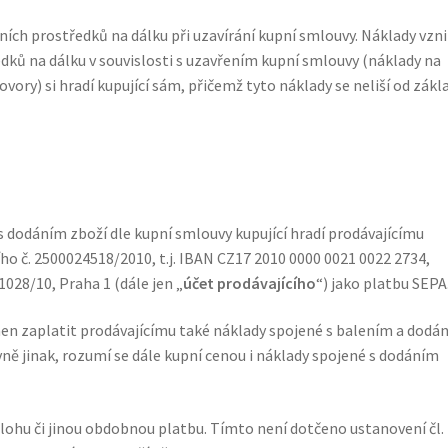
ích prostředků na dálku při uzavírání kupní smlouvy. Náklady vzni
dků na dálku v souvislosti s uzavřením kupní smlouvy (náklady na
vory) si hradí kupující sám, přičemž tyto náklady se neliší od zákl
 dodáním zboží dle kupní smlouvy kupující hradí prodávajícímu
o č. 2500024518/2010, t.j. IBAN CZ17 2010 0000 0021 0022 2734,
 1028/10, Praha 1 (dále jen „
účet prodávajícího
“) jako platbu SEPA
nen zaplatit prodávajícímu také náklady spojené s balením a dodá
vně jinak, rozumí se dále kupní cenou i náklady spojené s dodáním
lohu či jinou obdobnou platbu. Tímto není dotčeno ustanovení čl. 