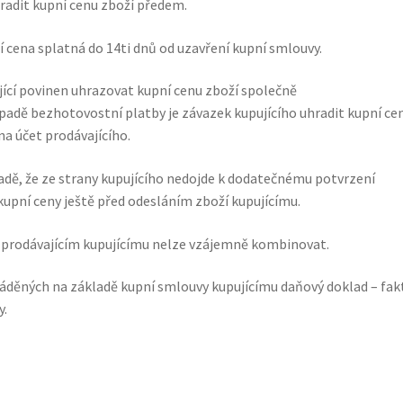
adit kupní cenu zboží předem.
 cena splatná do 14ti dnů od uzavření kupní smlouvy.
jící povinen uhrazovat kupní cenu zboží společně
ípadě bezhotovostní platby je závazek kupujícího uhradit kupní ce
a účet prodávajícího.
adě, že ze strany kupujícího nedojde k dodatečnému potvrzení
 kupní ceny ještě před odesláním zboží kupujícímu.
é prodávajícím kupujícímu nelze vzájemně kombinovat.
váděných na základě kupní smlouvy kupujícímu daňový doklad – fak
y.