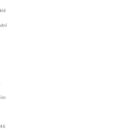
klé
adní
.
ním
4.6