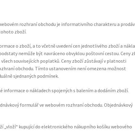
webovém rozhraní obchodu je informativního charakteru a prodáva
tohoto zboží.
mace o zboží, a to včetně uvedení cen jednotlivého zboží a nákl
vé podstaty nemůže být navráceno obvyklou poštovní cestou. Ceny z
všech souvisejících poplatků. Ceny zboží zůstávají v platnosti
rozhraní obchodu. Tímto ustanovením není omezena možnost
iduálně sjednaných podmínek.
 informace o nákladech spojených s balením a dodáním zboží.
bjednávkový formulář ve webovém rozhraní obchodu. Objednávkový
í „vloží“ kupující do elektronického nákupního košíku webového