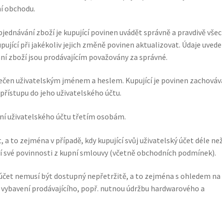
í obchodu.
bjednávání zboží je kupující povinen uvádět správně a pravdivě vše
upující při jakékoliv jejich změně povinen aktualizovat. Údaje uved
ání zboží jsou prodávajícím považovány za správné.
ečen uživatelským jménem a heslem. Kupující je povinen zachováv
přístupu do jeho uživatelského účtu.
ní uživatelského účtu třetím osobám.
 a to zejména v případě, kdy kupující svůj uživatelský účet déle než
ruší své povinnosti z kupní smlouvy (včetně obchodních podmínek).
 účet nemusí být dostupný nepřetržitě, a to zejména s ohledem na
vybavení prodávajícího, popř. nutnou údržbu hardwarového a