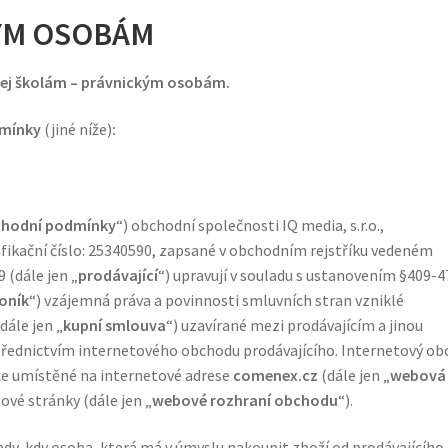
KÝM OSOBÁM
dej školám – právnickým osobám.
dm
í
nky
(jiné níže)
:
hodní podmínky
“) obchodní společnosti IQ media, s.r.o.,
ntifikační číslo: 25340590, zapsané v obchodním rejstříku vedeném
 (dále jen „
prodávající
“) upravují v souladu s ustanovením §409-4
oník
“) vzájemná práva a povinnosti smluvních stran vzniklé
dále jen „
kupní smlouva
“) uzavírané mezi prodávajícím a jinou
třednictvím internetového obchodu prodávajícího. Internetový o
ce umístěné na internetové adrese
comenex
.cz
(dále jen „
webová
ové stránky (dále jen „
webové rozhraní obchodu
“).
y, kdy osoba, která má v úmyslu nakoupit zboží od prodávajícího,