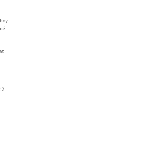
chny
ené
at
 2