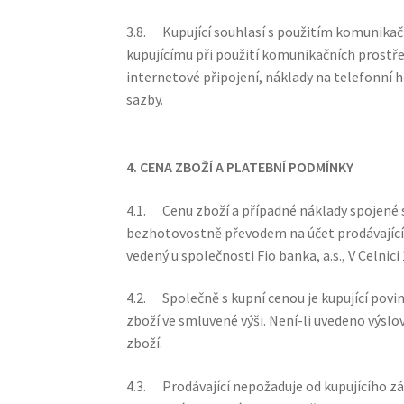
3.8. Kupující souhlasí s použitím komunikačn
kupujícímu při použití komunikačních prostře
internetové připojení, náklady na telefonní ho
sazby.
4. CENA ZBOŽÍ A PLATEBNÍ PODMÍNKY
4.1. Cenu zboží a případné náklady spojené s
bezhotovostně převodem na účet prodávajícíh
vedený u společnosti Fio banka, a.s., V Celnici
4.2. Společně s kupní cenou je kupující povi
zboží ve smluvené výši. Není-li uvedeno výslo
zboží.
4.3. Prodávající nepožaduje od kupujícího zá