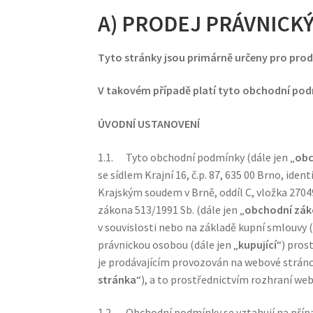
A) PRODEJ PRÁVNIC
Tyto stránky jsou primárně určeny pro pro
V takovém případě platí tyto obchodní po
ÚVODNÍ USTANOVENÍ
1.1. Tyto obchodní podmínky (dále jen „
obc
se sídlem Krajní 16, č.p. 87, 635 00 Brno, ide
Krajským soudem v Brně, oddíl C, vložka 27049
zákona 513/1991 Sb. (dále jen „
obchodní zák
v souvislosti nebo na základě kupní smlouvy (
právnickou osobou (dále jen „
kupující
“) pros
je prodávajícím provozován na webové strán
stránka
“), a to prostřednictvím rozhraní web
1.2. Obchodní podmínky se vztahují na případ