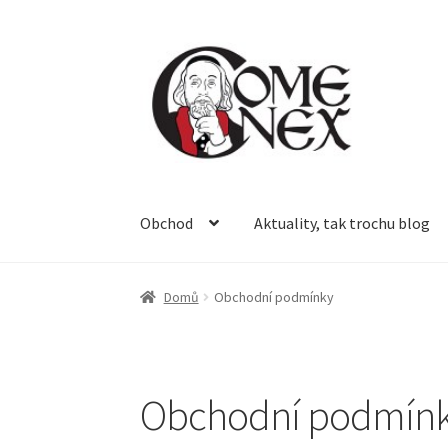
Přeskočit
Přejít
na
k
navigaci
obsahu
webu
Obchod
Aktuality, tak trochu blog
Úvodní stránka
Aktuality, tak trochu blog
Koš
Domů
Obchodní podmínky
Reklamace a vrácení zboží
Zásady cookies (E
Obchodní podmín