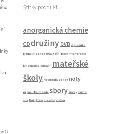
Štítky produktu
vého
anorganická chemie
pní
družiny
CD
DVD
dynamika
ínky
fyzikální zákon
gravitační pole
interference
mateřské
kinematika
kmitání
áva
školy
noty
Newtonův zákon
sbory
organická chemie
sirény
světlo
síla
tlak
Tření
zrcadlo
čočka
boží