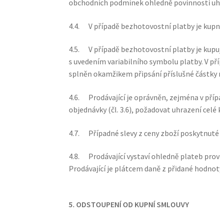
obchodních podmínek ohledně povinnosti uhr
4.4. V případě bezhotovostní platby je kupní
4.5. V případě bezhotovostní platby je kupu
s uvedením variabilního symbolu platby. V př
splněn okamžikem připsání příslušné částky n
4.6. Prodávající je oprávněn, zejména v příp
objednávky (čl. 3.6), požadovat uhrazení celé
4.7. Případné slevy z ceny zboží poskytnut
4.8. Prodávající vystaví ohledně plateb pro
Prodávající je plátcem daně z přidané hodnot
5. ODSTOUPENÍ OD KUPNÍ SMLOUVY