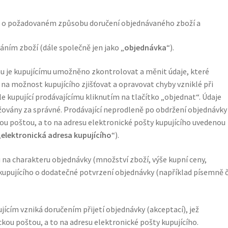
aje o požadovaném způsobu doručení objednávaného zboží a
áním zboží (dále společně jen jako „
objednávka
“).
u je kupujícímu umožněno zkontrolovat a měnit údaje, které
m na možnost kupujícího zjišťovat a opravovat chyby vzniklé při
e kupující prodávajícímu kliknutím na tlačítko „objednat“. Údaje
žovány za správné. Prodávající neprodleně po obdržení objednávky
ou poštou, a to na adresu elektronické pošty kupujícího uvedenou
„
elektronická adresa kupujícího
“).
i na charakteru objednávky (množství zboží, výše kupní ceny,
upujícího o dodatečné potvrzení objednávky (například písemně č
ícím vzniká doručením přijetí objednávky (akceptací), jež
kou poštou, a to na adresu elektronické pošty kupujícího.