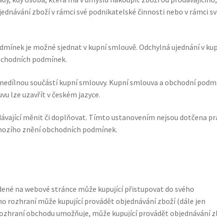
bjednávání zboží v rámci své podnikatelské činnosti nebo v rámci s
mínek je možné sjednat v kupní smlouvě. Odchylná ujednání v ku
bchodních podmínek.
edílnou součástí kupní smlouvy. Kupní smlouva a obchodní podm
vu lze uzavřít v českém jazyce.
ající měnit či doplňovat. Tímto ustanovením nejsou dotčena pr
chozího znění obchodních podmínek.
dené na webové stránce může kupující přistupovat do svého
ho rozhraní může kupující provádět objednávání zboží (dále jen
é rozhraní obchodu umožňuje, může kupující provádět objednávání z