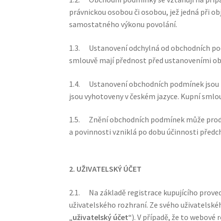
právnickou osobou či osobou, jež jedná při o
samostatného výkonu povolání.
1.3. Ustanovení odchylná od obchodních pod
smlouvě mají přednost před ustanoveními o
1.4. Ustanovení obchodních podmínek jsou n
jsou vyhotoveny v českém jazyce. Kupní smlou
1.5. Znění obchodních podmínek může prodáv
a povinnosti vzniklá po dobu účinnosti před
2. UŽIVATELSKÝ ÚČET
2.1. Na základě registrace kupujícího prove
uživatelského rozhraní. Ze svého uživatelské
„
uživatelský účet
“). V případě, že to webov