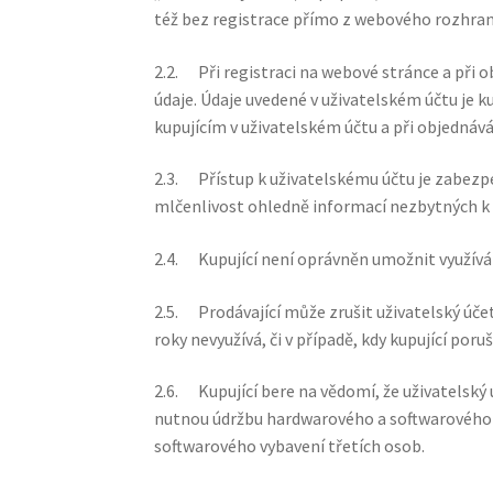
též bez registrace přímo z webového rozhran
2.2. Při registraci na webové stránce a při o
údaje. Údaje uvedené v uživatelském účtu je k
kupujícím v uživatelském účtu a při objednáv
2.3. Přístup k uživatelskému účtu je zabezp
mlčenlivost ohledně informací nezbytných k 
2.4. Kupující není oprávněn umožnit využívá
2.5. Prodávající může zrušit uživatelský účet,
roky nevyužívá, či v případě, kdy kupující po
2.6. Kupující bere na vědomí, že uživatelský
nutnou údržbu hardwarového a softwarového 
softwarového vybavení třetích osob.